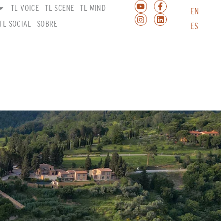
TL VOICE
TL SCENE
TL MIND
EN
TL SOCIAL
SOBRE
ES