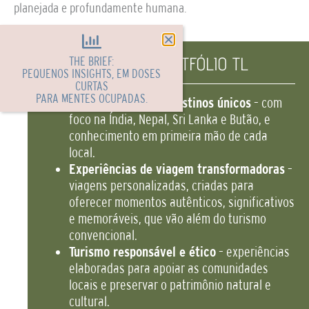
planejada e profundamente humana.
DESTAQUES DO PORTFÓLIO TL
THE BRIEF:
PEQUENOS INSIGHTS, EM DOSES
CURTAS
PARA MENTES OCUPADAS.
Especialização em destinos únicos
– com
foco na Índia, Nepal, Sri Lanka e Butão, e
conhecimento em primeira mão de cada
local.
Experiências de viagem transformadoras
–
viagens personalizadas, criadas para
oferecer momentos autênticos, significativos
e memoráveis, que vão além do turismo
convencional.
Turismo responsável e ético
– experiências
elaboradas para apoiar as comunidades
locais e preservar o patrimônio natural e
cultural.