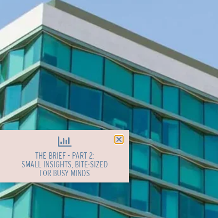
THE BRIEF - PART 2:
SMALL INSIGHTS, BITE-SIZED
FOR BUSY MINDS