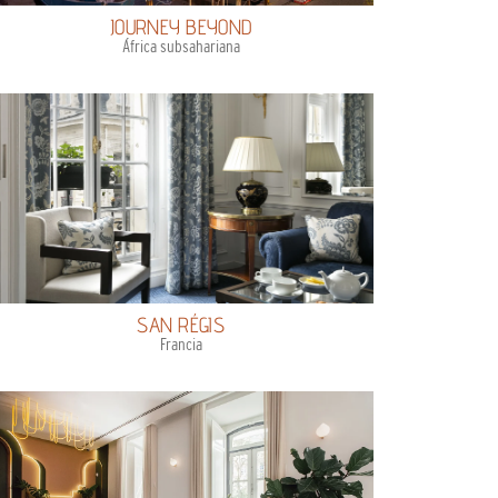
JOURNEY BEYOND
África subsahariana
SAN RÉGIS
Francia