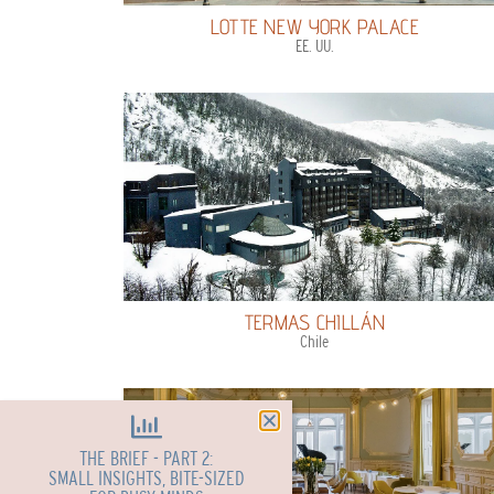
LOTTE NEW YORK PALACE
EE. UU.
TERMAS CHILLÁN
Chile
THE BRIEF - PART 2:
SMALL INSIGHTS, BITE-SIZED