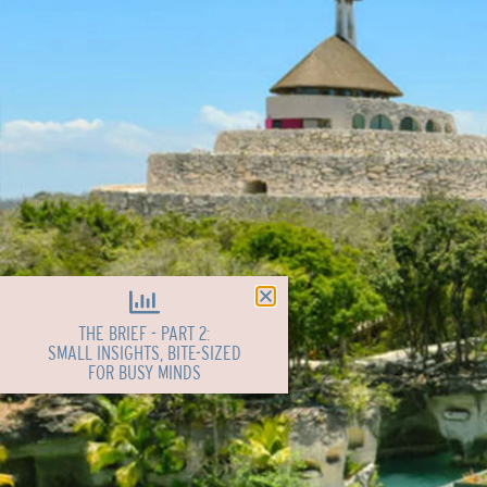
THE BRIEF - PART 2:
SMALL INSIGHTS, BITE-SIZED
FOR BUSY MINDS