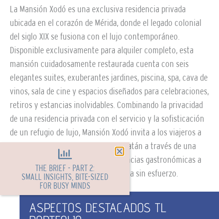
La Mansión Xodó es una exclusiva residencia privada
ubicada en el corazón de Mérida, donde el legado colonial
del siglo XIX se fusiona con el lujo contemporáneo.
Disponible exclusivamente para alquiler completo, esta
mansión cuidadosamente restaurada cuenta con seis
elegantes suites, exuberantes jardines, piscina, spa, cava de
vinos, sala de cine y espacios diseñados para celebraciones,
retiros y estancias inolvidables. Combinando la privacidad
de una residencia privada con el servicio y la sofisticación
de un refugio de lujo, Mansión Xodó invita a los viajeros a
descubrir la riqueza cultural de Yucatán a través de una
hospitalidad personalizada, experiencias gastronómicas a
THE BRIEF - PART 2:
medida y una atmósfera de elegancia sin esfuerzo.
SMALL INSIGHTS, BITE-SIZED
FOR BUSY MINDS
ASPECTOS DESTACADOS TL