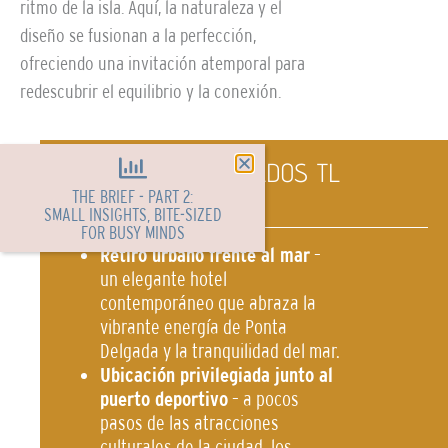
ritmo de la isla. Aquí, la naturaleza y el
diseño se fusionan a la perfección,
ofreciendo una invitación atemporal para
redescubrir el equilibrio y la conexión.
ASPECTOS DESTACADOS TL
PORTFOLIO
THE BRIEF - PART 2:
SMALL INSIGHTS, BITE-SIZED
FOR BUSY MINDS
Retiro urbano frente al mar
–
un elegante hotel
contemporáneo que abraza la
vibrante energía de Ponta
Delgada y la tranquilidad del mar.
Ubicación privilegiada junto al
puerto deportivo
– a pocos
pasos de las atracciones
culturales de la ciudad, los