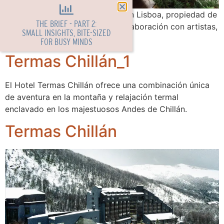
Cada elemento de The Vintage en Lisboa, propiedad de
THE BRIEF - PART 2:
Bomporto, ha sido creado en colaboración con artistas,
SMALL INSIGHTS, BITE-SIZED
artesanos y empresas locales.
FOR BUSY MINDS
Termas Chillán_1
El Hotel Termas Chillán ofrece una combinación única
de aventura en la montaña y relajación termal
enclavado en los majestuosos Andes de Chillán.
Termas Chillán