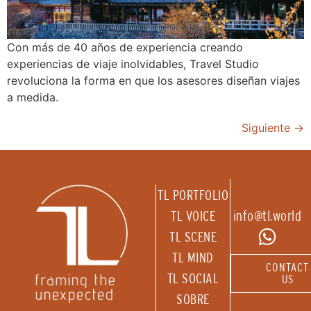
Con más de 40 años de experiencia creando
experiencias de viaje inolvidables, Travel Studio
revoluciona la forma en que los asesores diseñan viajes
a medida.
Siguiente
→
TL PORTFOLIO
TL VOICE
info@tl.world
TL SCENE
TL MIND
CONTACT
TL SOCIAL
US
SOBRE